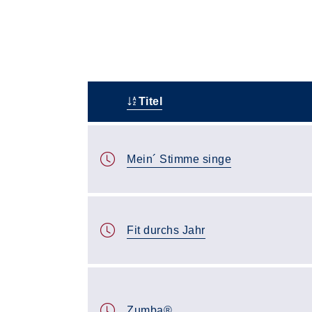
Titel
–
Mein´ Stimme singe
Fit durchs Jahr
Zumba®