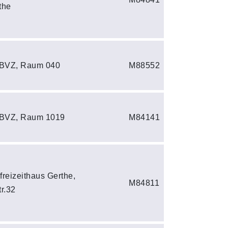
the
 BVZ, Raum 040
M88552
 BVZ, Raum 1019
M84141
reizeithaus Gerthe,
M84811
r.32