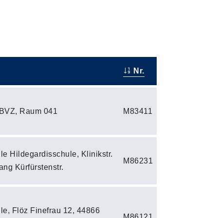
Nr.
 BVZ, Raum 041
M83411
le Hildegardisschule, Klinikstr.
M86231
ang Kürfürstenstr.
le, Flöz Finefrau 12, 44866
M86121