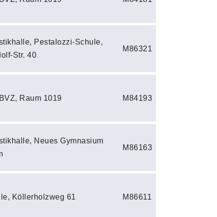
ikhalle, Pestalozzi-Schule,
M86321
olf-Str. 40
 BVZ, Raum 1019
M84193
tikhalle, Neues Gymnasium
M86163
m
le, Köllerholzweg 61
M86611