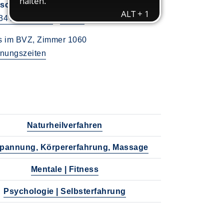
schäftsstelle vhs Bochum
34 / 910-15 55
|
E-Mail
s im BVZ, Zimmer 1060
fnungszeiten
Naturheilverfahren
pannung, Körpererfahrung, Massage
Mentale | Fitness
Psychologie | Selbsterfahrung