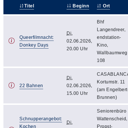
Titel
Beginn
Ort
–
Bhf
Langendreer,
Di.
Queerfilmnacht:
endstation-
02.06.2026,
Donkey Days
Kino,
20.00 Uhr
Wallbaumweg
108
CASABLANC
Di.
Kortumstr. 11
22 Bahnen
02.06.2026,
(am Engelbert
15.00 Uhr
Brunnen)
Seniorenbüro
Schnupperangebot:
Wattenscheid,
Di.
Kochen
Propst-