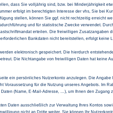
llen, dass Sie volljährig sind, bzw. bei Minderjährigkeit et
ummer erfolgt im berechtigten Interesse der vhs, Sie bei K
gung stellen, können Sie ggf. nicht rechtzeitig erreicht we
gsdurchführung und für statistische Zwecke verwendet. D
astschriftmandat erteilen. Die freiwilligen Zusatzangaben 
rforderlichen Bankdaten nicht bereitstellen, erfolgt keine 
n werden elektronisch gespeichert. Die hierdurch entste
betreut. Die Nichtangabe von freiwilligen Daten hat keine 
bseite ein persönliches Nutzerkonto anzulegen. Die Anga
t nicht Voraussetzung für die Nutzung unseres Angebots. Im 
n Daten (Name, E-Mail-Adresse, …), um Ihnen den Zugang 
gten Daten ausschließlich zur Verwaltung Ihres Kontos sow
illigung nicht an Dritte weiter. Sie können Ihr Nutzerkonto