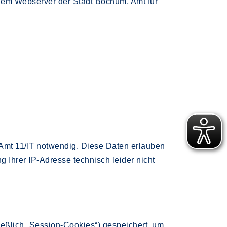
f dem Webserver der Stadt Bochum, Amt für
 Amt 11/IT notwendig. Diese Daten erlauben
g Ihrer IP-Adresse technisch leider nicht
eßlich „Session-Cookies“) gespeichert, um