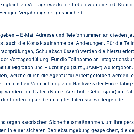
cht zugleich zu Vertragszwecken erhoben worden sind. Kom
eiligen Verjährungsfrist gespeichert.
geben – E-Mail Adresse und Telefonnummer, an die/den jewe
st auch die Kontaktaufnahme bei Änderungen. Für die Teiln
rachprüfungen, Schulabschlüssen) werden die hierzu erford
 der Vertragserfüllung. Für die Teilnahme an Integrations
 für Migration und Flüchtlinge (kurz „BAMF“) weitergeben. 
, welche durch die Agentur für Arbeit gefördert werden, e
r rechtlichen Verpflichtung zum Nachweis der Förderfähigke
zug werden Ihre Daten (Name, Anschrift, Geburtsjahr) im R
der Forderung als berechtigtes Interesse weitergeleitet.
n und organisatorischen Sicherheitsmaßnahmen, um Ihre pe
n in einer sicheren Betriebsumgebung gespeichert, die der Ö