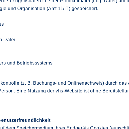
erden Zugriffsdaten in einer Protokolldatei (Log_Datei) au
e und Organisation (Amt 11/IT) gespeichert.
es
n Datei
rs und Betriebssystems
skontrolle (z. B. Buchungs- und Onlinenachweis) durch das
Person. Eine Nutzung der vhs-Website ist ohne Bereitstellun
enutzerfreundlichkeit
auf dem Speichermedium Ihres Endgeräts Cookies (ausschli