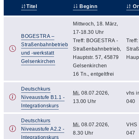
Titel
Beginn
Or
–
Mittwoch, 18. März,
17-18.30 Uhr
BOGESTRA –
Treff: BOGESTRA -
Tref
Straßenbahnbetrieb
Straßenbahnbetrieb,
Straß
und -werkstatt
Hauptstr. 57, 45879
Haupt
Gelsenkirchen
Gelsenkirchen
16 Tn., entgeltfrei
Deutschkurs
Mi.
08.07.2026,
vhs 
Niveaustufe B1.1 -
13.00 Uhr
040
Integrationskurs
Deutschkurs
Mi.
08.07.2026,
VHS 
Niveaustufe A2.2 -
8.30 Uhr
047
Integrationskurs