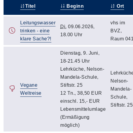
Titel
Beginn
Ort
–
Leitungswasser
vhs im
Di.
09.06.2026,
trinken - eine
BVZ,
18.00 Uhr
klare Sache?!
Raum 04
Dienstag, 9. Juni,
18-21.45 Uhr
Lehrküche, Nelson-
Lehrküche
Mandela-Schule,
Nelson-
Vegane
Stiftstr. 25
Mandela-
Weltreise
12 Tn., 38,50 EUR
Schule,
einschl. 15,- EUR
Stiftstr. 25
Lebensmittelumlage
(Ermäßigung
möglich)