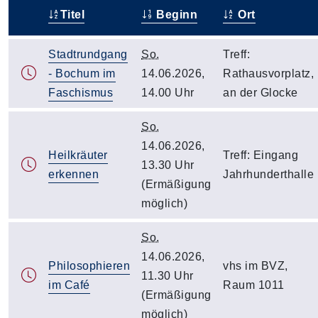
Titel
Beginn
Ort
–
Stadtrundgang
So.
Treff:
- Bochum im
14.06.2026,
Rathausvorplatz,
Faschismus
14.00 Uhr
an der Glocke
So.
14.06.2026,
Heilkräuter
Treff: Eingang
13.30 Uhr
erkennen
Jahrhunderthalle
(Ermäßigung
möglich)
So.
14.06.2026,
Philosophieren
vhs im BVZ,
11.30 Uhr
im Café
Raum 1011
(Ermäßigung
möglich)