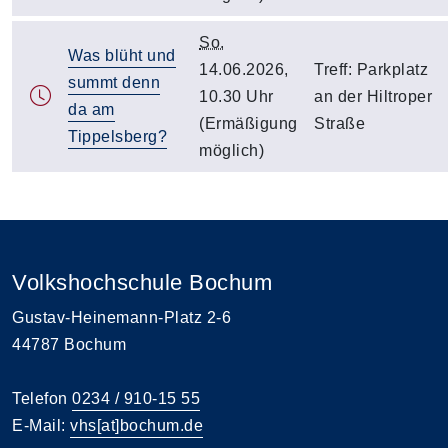
So.
Was blüht und
14.06.2026,
Treff: Parkplatz
summt denn
10.30 Uhr
an der Hiltroper
da am
(Ermäßigung
Straße
Tippelsberg?
möglich)
Volkshochschule Bochum
Gustav-Heinemann-Platz 2-6
44787 Bochum
Telefon
0234 / 910-15 55
E-Mail:
vhs[at]bochum.de