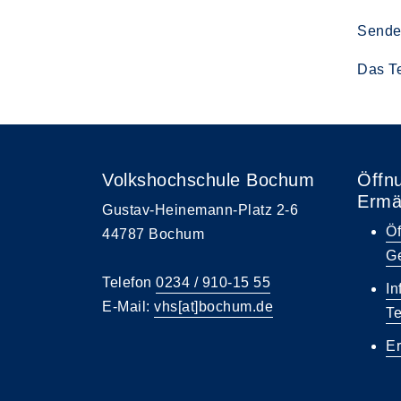
Sende
Das Te
Volkshochschule Bochum
Öffn
Ermä
Gustav-Heinemann-Platz 2-6
Öf
44787 Bochum
Ge
Telefon
0234 / 910-15 55
In
E-Mail:
vhs[at]bochum.de
T
E