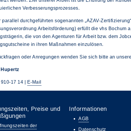
etzt werden. Ziel unserer Arbeit ist die Erfüllung der Kund
uierlichen Verbesserungsprozesses.
r parallel durchgeführten sogenannten „AZAV-Zertifizierung
ungsverordnung Arbeitsförderung) erfüllt die vhs Bochum au
gsträgerin, die von den Agenturen für Arbeit bzw. dem Jo
ngsgutscheine in ihren Maßnahmen einzulösen.
ckfragen oder Anregungen wenden Sie sich bitte an unser
 Hupertz
 910-17 14 |
E-Mail
ungszeiten, Preise und
Informationen
ßigungen
AGB
fnungszeiten der
Datenschutz