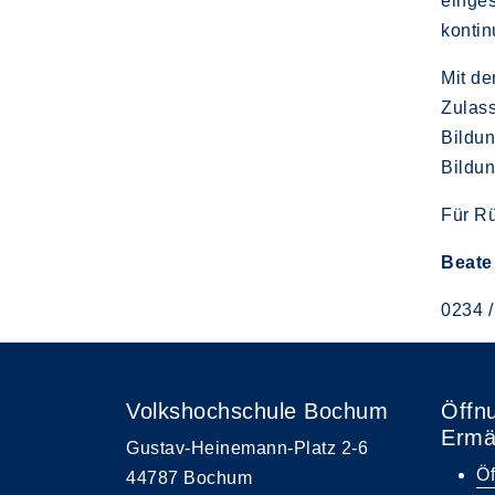
einges
kontin
Mit de
Zulass
Bildun
Bildu
Für Rü
Beate
0234 /
Volkshochschule Bochum
Öffn
Ermä
Gustav-Heinemann-Platz 2-6
Öf
44787 Bochum