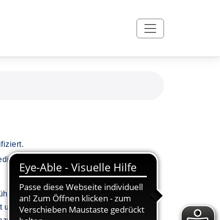
iziert.
ierten Zertifizierer weist die vhs ihre
führung von Angeboten eine gleichbleibend
det und bewährte Management-Methoden