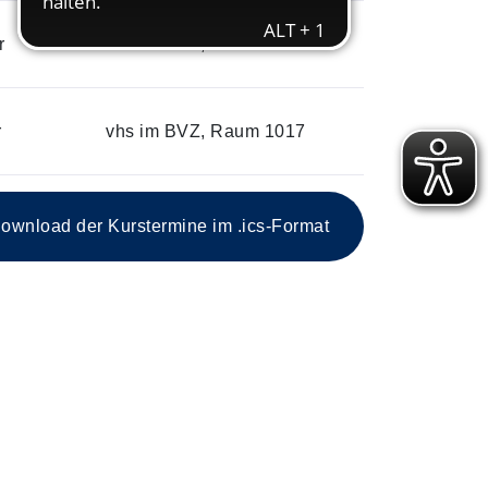
r
vhs im BVZ, Raum 1017
r
vhs im BVZ, Raum 1017
ownload der Kurstermine im .ics-Format