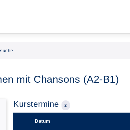
ssuche
chen mit Chansons (A2-B1)
Kurstermine
2
Datum
–