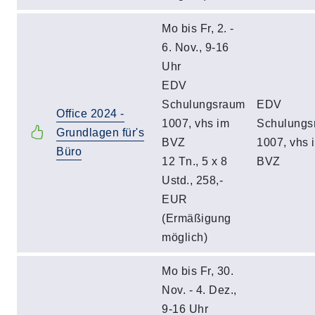
Mo bis Fr, 2. -
6. Nov., 9-16
Uhr
EDV
Schulungsraum
EDV
Office 2024 -
1007, vhs im
Schulungs
Grundlagen für's
BVZ
1007, vhs 
Büro
12 Tn., 5 x 8
BVZ
Ustd., 258,-
EUR
(Ermäßigung
möglich)
Mo bis Fr, 30.
Nov. - 4. Dez.,
9-16 Uhr