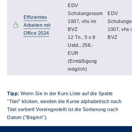
EDV
Schulungsraum
EDV
Effizientes
1007, vhs im
Schulungs
Arbeiten mit
BVZ
1007, vhs 
Office 2024
12 Tn., 5 x 8
BVZ
Ustd., 258,-
EUR
(Ermäßigung
möglich)
Tipp:
Wenn Sie in der Kurs-Liste auf die Spalte
"Titel" klicken, werden die Kurse alphabetisch nach
Titel sortiert! Voreingestellt ist die Sortierung nach
Datum ("Beginn").