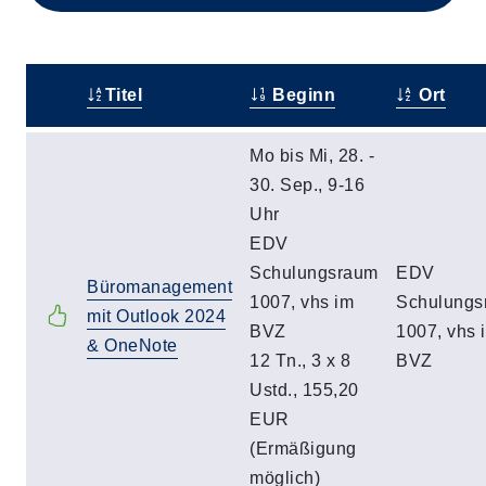
Titel
Beginn
Ort
–
Mo bis Mi, 28. -
30. Sep., 9-16
Uhr
EDV
Schulungsraum
EDV
Büromanagement
1007, vhs im
Schulungs
mit Outlook 2024
BVZ
1007, vhs 
& OneNote
12 Tn., 3 x 8
BVZ
Ustd., 155,20
EUR
(Ermäßigung
möglich)