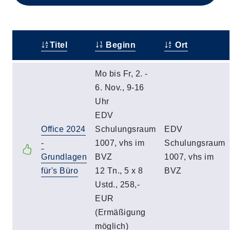
Titel
Beginn
Ort
–
Mo bis Fr, 2. -
6. Nov., 9-16
Uhr
EDV
Office 2024
Schulungsraum
EDV
-
1007, vhs im
Schulungsraum
Grundlagen
BVZ
1007, vhs im
für's Büro
12 Tn., 5 x 8
BVZ
Ustd., 258,-
EUR
(Ermäßigung
möglich)