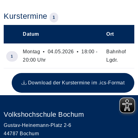
Kurstermine
1
Datum
Ort
–
Montag • 04.05.2026 • 18:00 -
Bahnhof
1
20:00 Uhr
Lgdr.
Insgesamt gibt es 1 Termine zum diesen Kurs
Download der Kurstermine im .ics-Format
Volkshochschule Bochum
Gustav-Heinemann-Platz 2-6
44787 Bochum