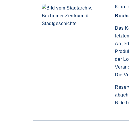
Kino i
Bochu
Das Ko
letzte
An jed
Produk
der Lo
Verans
Die Ve
Reserv
abgeho
Bitte 