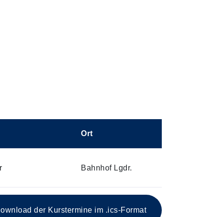
Ort
r
Bahnhof Lgdr.
ownload der Kurstermine im .ics-Format