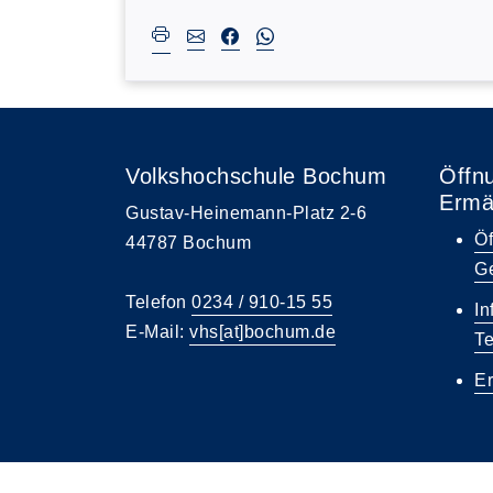
Volkshochschule Bochum
Öffn
Ermä
Gustav-Heinemann-Platz 2-6
Öf
44787 Bochum
Ge
Telefon
0234 / 910-15 55
In
E-Mail:
vhs[at]bochum.de
T
E