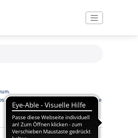
chum.
os zu günstigen Preisen (oder kostenlos wie